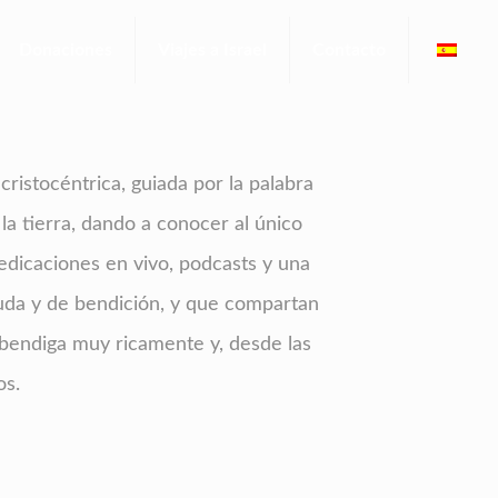
Donaciones
Viajes a Israel
Contacto
ristocéntrica, guiada por la palabra
la tierra, dando a conocer al único
edicaciones en vivo, podcasts y una
uda y de bendición, y que compartan
 bendiga muy ricamente y, desde las
os.